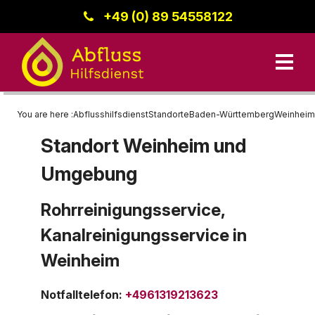
+49 (0) 89 54558122
You are here :
Abflusshilfsdienst
Standorte
Baden-Württemberg
Weinheim
Standort Weinheim und
Unsere Leistungen
Umgebung
Kanalreinigung
Bayern
Datenschutz
Standorte
Rohrreinigungsservice,
Rohrreinigung
Region Donau-Iller
Kanalreinigungsservice in
Kanalinspektion
Baden-Württemberg
Kontakt
Weinheim
Berlin
Notfalltelefon
:
+4961319213623
Impressum
Hessen