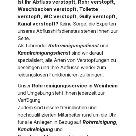
Ist Ihr Abfluss verstopft, Rohr verstopft,
Nordrhein-Westfalen
Waschbecken verstopft, Toilette
Über uns
verstopft, WC verstopft, Gully verstopft,
Rheinland-Pfalz
Kanal verstopft?
Keine Sorge, die Experten
unseres Abflusshilfsdienstes stehen Ihnen zur
Saarland
Kontakt
Seite.
Niederösterreich
Als führender
Rohrreinigungsdienst
und
Kanalreinigungsdienst
sind wir darauf
Oberösterreich
spezialisiert, alle Arten von Verstopfungen zu
beseitigen und Ihre Abflüsse wieder zum
Salzburg
reibungslosen Funktionieren zu bringen.
Wien
Unser
Rohrreinigungsservice in Weinheim
und Umgebung steht Ihnen jederzeit zur
Verfügung.
Zudem sind unsere freundlichen und
hochqualifizierten Mitarbeiter rund um die Uhr
für alle Anliegen in Bezug auf
Rohrreinigung
,
Kanalreinigung
und