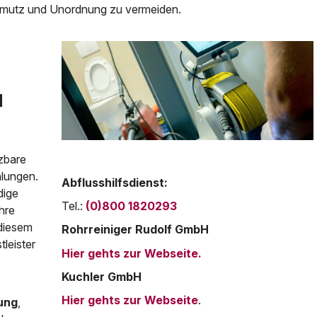
hmutz und Unordnung zu vermeiden.
d
zbare
hlungen.
Abflusshilfsdienst:
dige
Tel.:
(0)800 1820293
hre
 diesem
Rohrreiniger Rudolf GmbH
leister
Hier gehts zur Webseite.
Kuchler GmbH
Hier gehts zur Webseite
.
ung
,