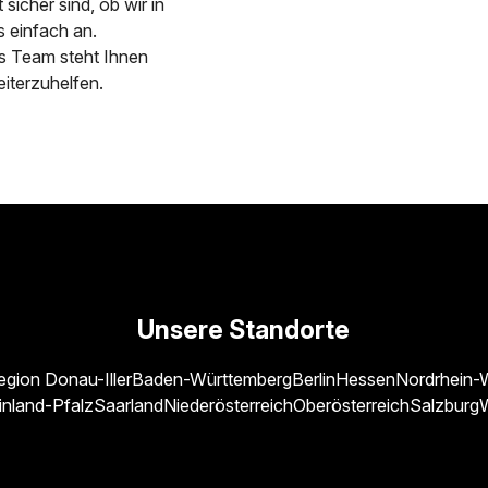
sicher sind, ob wir in
ns einfach an.
s Team steht Ihnen
iterzuhelfen.
Unsere Standorte
egion Donau-Iller
Baden-Württemberg
Berlin
Hessen
Nordrhein-
inland-Pfalz
Saarland
Niederösterreich
Oberösterreich
Salzburg