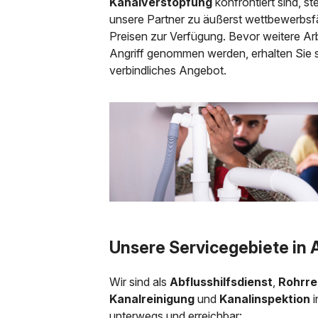
Kanalverstopfung
konfrontiert sind, s
unsere Partner zu äußerst wettbewerbsf
Preisen zur Verfügung. Bevor weitere Arb
Angriff genommen werden, erhalten Sie s
verbindliches Angebot.
Unsere Servicegebiete in
Wir sind als
Abflusshilfsdienst
,
Rohrre
Kanalreinigung
und
Kanalinspektion
unterwegs und erreichbar: