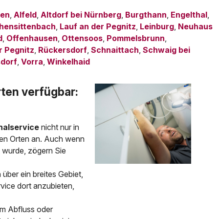
den
,
Alfeld
,
Altdorf bei Nürnberg
,
Burgthann
,
Engelthal
,
chensittenbach
,
Lauf an der Pegnitz
,
Leinburg
,
Neuhaus
d
,
Offenhausen
,
Ottensoos
,
Pommelsbrunn
,
r Pegnitz
,
Rückersdorf
,
Schnaittach
,
Schwaig bei
dorf
,
Vorra
,
Winkelhaid
rten verfügbar:
nalservice
nicht nur in
ten Orten an. Auch wenn
t wurde, zögern Sie
 über ein breites Gebiet,
rvice dort anzubieten,
em Abfluss oder