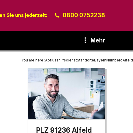
0800 0752238
n Sie uns jederzeit:
Mehr
You are here :
Abflusshilfsdienst
Standorte
Bayern
Nürnberg
Alfeld
PLZ 91236 Alfeld