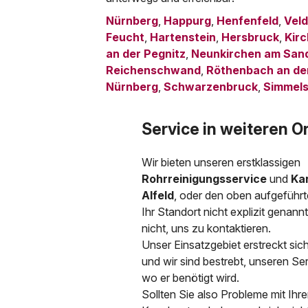
Nürnberg
,
Happurg
,
Henfenfeld
,
Vel
Feucht
,
Hartenstein
,
Hersbruck
,
Kir
an der Pegnitz
,
Neunkirchen am San
Reichenschwand
,
Röthenbach an de
Nürnberg
,
Schwarzenbruck
,
Simmels
Service in weiteren O
Wir bieten unseren erstklassigen
Rohrreinigungsservice
und
Ka
Alfeld
, oder den oben aufgeführ
Ihr Standort nicht explizit genann
nicht, uns zu kontaktieren.
Unser Einsatzgebiet erstreckt sich
und wir sind bestrebt, unseren Se
wo er benötigt wird.
Sollten Sie also Probleme mit Ihr