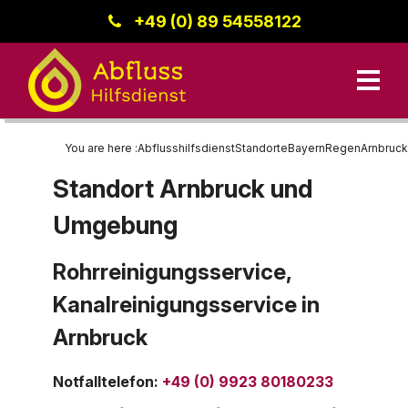
+49 (0) 89 54558122
You are here :
Abflusshilfsdienst
Standorte
Bayern
Regen
Arnbruck
Standort Arnbruck und
Unsere Leistungen
Umgebung
Kanalreinigung
Bayern
Datenschutz
Standorte
Rohrreinigungsservice,
Rohrreinigung
Region Donau-Iller
Kanalreinigungsservice in
Kanalinspektion
Baden-Württemberg
Kontakt
Arnbruck
Berlin
Notfalltelefon
:
+49 (0) 9923 80180233
Impressum
Hessen