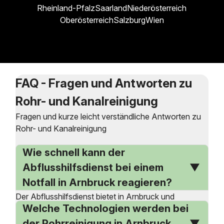
Rheinland-Pfalz
Saarland
Niederösterreich
Oberösterreich
Salzburg
Wien
FAQ - Fragen und Antworten zu
Rohr- und Kanalreinigung
Fragen und kurze leicht verständliche Antworten zu
Rohr- und Kanalreinigung
Wie schnell kann der
Abflusshilfsdienst bei einem
Notfall in Arnbruck reagieren?
Der Abflusshilfsdienst bietet in Arnbruck und
Welche Technologien werden bei
Umgebung einen 24-Stunden-Notdienst an. Das
bedeutet, dass sie auch nach Feierabend, am
der Rohrreinigung in Arnbruck