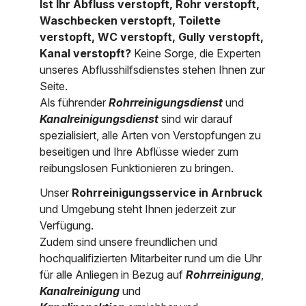
Ist Ihr Abfluss verstopft, Rohr verstopft,
Nordrhein-Westfalen
Waschbecken verstopft, Toilette
Über uns
verstopft, WC verstopft, Gully verstopft,
Rheinland-Pfalz
Kanal verstopft?
Keine Sorge, die Experten
unseres Abflusshilfsdienstes stehen Ihnen zur
Saarland
Kontakt
Seite.
Niederösterreich
Als führender
Rohrreinigungsdienst
und
Kanalreinigungsdienst
sind wir darauf
Oberösterreich
spezialisiert, alle Arten von Verstopfungen zu
beseitigen und Ihre Abflüsse wieder zum
Salzburg
reibungslosen Funktionieren zu bringen.
Wien
Unser
Rohrreinigungsservice in Arnbruck
und Umgebung steht Ihnen jederzeit zur
Verfügung.
Zudem sind unsere freundlichen und
hochqualifizierten Mitarbeiter rund um die Uhr
für alle Anliegen in Bezug auf
Rohrreinigung
,
Kanalreinigung
und