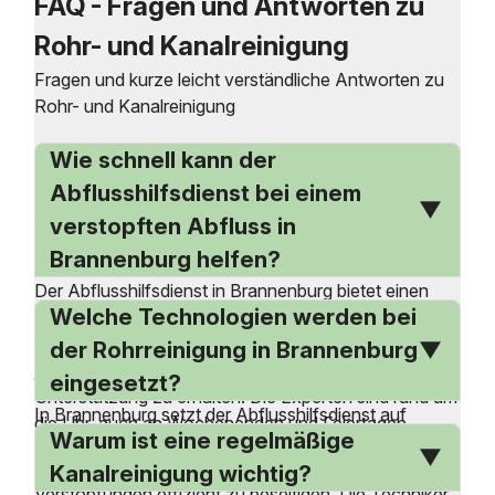
FAQ - Fragen und Antworten zu
Rohr- und Kanalreinigung
Fragen und kurze leicht verständliche Antworten zu
Rohr- und Kanalreinigung
Wie schnell kann der
Abflusshilfsdienst bei einem
verstopften Abfluss in
Brannenburg helfen?
Der Abflusshilfsdienst in Brannenburg bietet einen
Welche Technologien werden bei
24-Stunden-Notdienst an, der schnell auf Notfälle
reagiert. Bei einem verstopften Abfluss können Sie
der Rohrreinigung in Brannenburg
jederzeit die Notfallnummer anrufen, um sofortige
eingesetzt?
Unterstützung zu erhalten. Die Experten sind rund um
In Brannenburg setzt der Abflusshilfsdienst auf
die Uhr, auch an Wochenenden und Feiertagen,
Warum ist eine regelmäßige
hochmoderne Technologien zur Rohrreinigung. Diese
einsatzbereit. Dank modernster Ausrüstung und
umfassen spezialisierte Geräte und Methoden, um
Kanalreinigung wichtig?
erfahrener Techniker können Verstopfungen effizient
Verstopfungen effizient zu beseitigen. Die Techniker