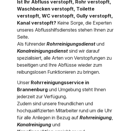
Ist Ihr Abfluss verstopft, Rohr verstopft,
Nordrhein-Westfalen
Waschbecken verstopft, Toilette
Über uns
verstopft, WC verstopft, Gully verstopft,
Rheinland-Pfalz
Kanal verstopft?
Keine Sorge, die Experten
unseres Abflusshilfsdienstes stehen Ihnen zur
Saarland
Kontakt
Seite.
Niederösterreich
Als führender
Rohrreinigungsdienst
und
Kanalreinigungsdienst
sind wir darauf
Oberösterreich
spezialisiert, alle Arten von Verstopfungen zu
beseitigen und Ihre Abflüsse wieder zum
Salzburg
reibungslosen Funktionieren zu bringen.
Wien
Unser
Rohrreinigungsservice in
Brannenburg
und Umgebung steht Ihnen
jederzeit zur Verfügung.
Zudem sind unsere freundlichen und
hochqualifizierten Mitarbeiter rund um die Uhr
für alle Anliegen in Bezug auf
Rohrreinigung
,
Kanalreinigung
und