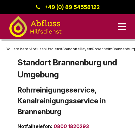
+49 (0) 89 54558122
You are here :
Abflusshilfsdienst
Standorte
Bayern
Rosenheim
Brannenburg
Standort Brannenburg und
Unsere Leistungen
Umgebung
Kanalreinigung
Bayern
Datenschutz
Standorte
Rohrreinigungsservice,
Rohrreinigung
Region Donau-Iller
Kanalreinigungsservice in
Kanalinspektion
Baden-Württemberg
Kontakt
Brannenburg
Berlin
Notfalltelefon
:
0800 1820293
Impressum
Hessen