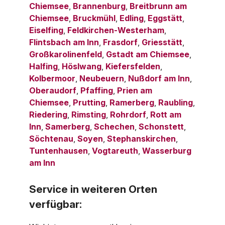
Chiemsee
,
Brannenburg
,
Breitbrunn am
Chiemsee
,
Bruckmühl
,
Edling
,
Eggstätt
,
Eiselfing
,
Feldkirchen-Westerham
,
Flintsbach am Inn
,
Frasdorf
,
Griesstätt
,
Großkarolinenfeld
,
Gstadt am Chiemsee
,
Halfing
,
Höslwang
,
Kiefersfelden
,
Kolbermoor
,
Neubeuern
,
Nußdorf am Inn
,
Oberaudorf
,
Pfaffing
,
Prien am
Chiemsee
,
Prutting
,
Ramerberg
,
Raubling
,
Riedering
,
Rimsting
,
Rohrdorf
,
Rott am
Inn
,
Samerberg
,
Schechen
,
Schonstett
,
Söchtenau
,
Soyen
,
Stephanskirchen
,
Tuntenhausen
,
Vogtareuth
,
Wasserburg
am Inn
Service in weiteren Orten
verfügbar: