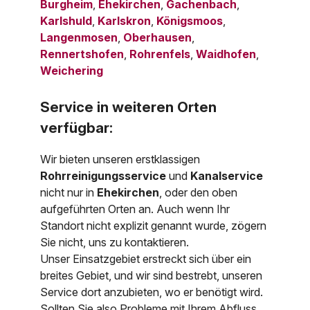
Burgheim
,
Ehekirchen
,
Gachenbach
,
Karlshuld
,
Karlskron
,
Königsmoos
,
Langenmosen
,
Oberhausen
,
Rennertshofen
,
Rohrenfels
,
Waidhofen
,
Weichering
Service in weiteren Orten
verfügbar:
Wir bieten unseren erstklassigen
Rohrreinigungsservice
und
Kanalservice
nicht nur in
Ehekirchen
, oder den oben
aufgeführten Orten an. Auch wenn Ihr
Standort nicht explizit genannt wurde, zögern
Sie nicht, uns zu kontaktieren.
Unser Einsatzgebiet erstreckt sich über ein
breites Gebiet, und wir sind bestrebt, unseren
Service dort anzubieten, wo er benötigt wird.
Sollten Sie also Probleme mit Ihrem Abfluss