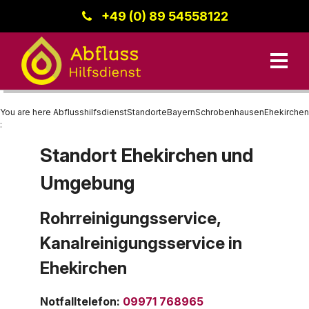
+49 (0) 89 54558122
You are here
Abflusshilfsdienst
Standorte
Bayern
Schrobenhausen
Ehekirchen
:
Standort Ehekirchen und
Unsere Leistungen
Umgebung
Kanalreinigung
Bayern
Datenschutz
Standorte
Rohrreinigung
Region Donau-Iller
Rohrreinigungsservice,
Kanalreinigungsservice in
Kanalinspektion
Baden-Württemberg
Kontakt
Ehekirchen
Berlin
Impressum
Hessen
Notfalltelefon
:
09971 768965