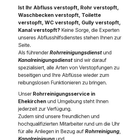
Ist Ihr Abfluss verstopft, Rohr verstopft,
Nordrhein-Westfalen
Über uns
Waschbecken verstopft, Toilette
Rheinland-Pfalz
verstopft, WC verstopft, Gully verstopft,
Kanal verstopft?
Keine Sorge, die Experten
Saarland
Kontakt
unseres Abflusshilfsdienstes stehen Ihnen zur
Seite.
Niederösterreich
Als führender
Rohrreinigungsdienst
und
Oberösterreich
Kanalreinigungsdienst
sind wir darauf
spezialisiert, alle Arten von Verstopfungen zu
Salzburg
beseitigen und Ihre Abflüsse wieder zum
reibungslosen Funktionieren zu bringen.
Wien
Unser
Rohrreinigungsservice in
Ehekirchen
und Umgebung steht Ihnen
jederzeit zur Verfügung.
Zudem sind unsere freundlichen und
hochqualifizierten Mitarbeiter rund um die Uhr
für alle Anliegen in Bezug auf
Rohrreinigung
,
Kanalreinigung
und