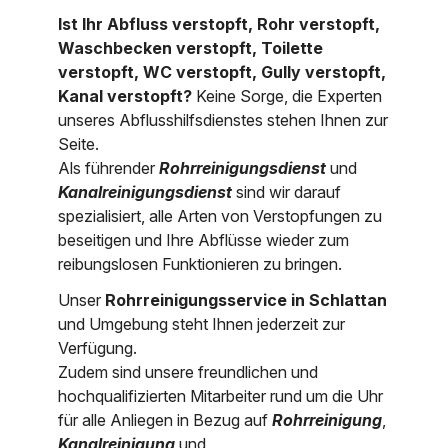
Ist Ihr Abfluss verstopft, Rohr verstopft,
Nordrhein-Westfalen
Über uns
Waschbecken verstopft, Toilette
Rheinland-Pfalz
verstopft, WC verstopft, Gully verstopft,
Kanal verstopft?
Keine Sorge, die Experten
Saarland
Kontakt
unseres Abflusshilfsdienstes stehen Ihnen zur
Seite.
Niederösterreich
Als führender
Rohrreinigungsdienst
und
Oberösterreich
Kanalreinigungsdienst
sind wir darauf
spezialisiert, alle Arten von Verstopfungen zu
Salzburg
beseitigen und Ihre Abflüsse wieder zum
reibungslosen Funktionieren zu bringen.
Wien
Unser
Rohrreinigungsservice in Schlattan
und Umgebung steht Ihnen jederzeit zur
Verfügung.
Zudem sind unsere freundlichen und
hochqualifizierten Mitarbeiter rund um die Uhr
für alle Anliegen in Bezug auf
Rohrreinigung
,
Kanalreinigung
und