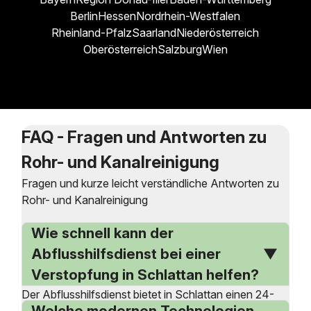
Berlin
Hessen
Nordrhein-Westfalen
Rheinland-Pfalz
Saarland
Niederösterreich
Oberösterreich
Salzburg
Wien
FAQ - Fragen und Antworten zu
Rohr- und Kanalreinigung
Fragen und kurze leicht verständliche Antworten zu
Rohr- und Kanalreinigung
Wie schnell kann der
Abflusshilfsdienst bei einer
Verstopfung in Schlattan helfen?
Der Abflusshilfsdienst bietet in Schlattan einen 24-
Welche modernen Technologien
Stunden-Notdienst an, der bei akuten Verstopfungen