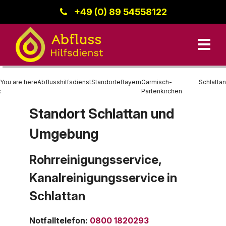
+49 (0) 89 54558122
You are here
Abflusshilfsdienst
Standorte
Bayern
Garmisch-
Schlattan
:
Partenkirchen
Standort Schlattan und
Unsere Leistungen
Umgebung
Kanalreinigung
Bayern
Datenschutz
Standorte
Rohrreinigung
Region Donau-Iller
Rohrreinigungsservice,
Kanalreinigungsservice in
Kanalinspektion
Baden-Württemberg
Kontakt
Schlattan
Berlin
Impressum
Hessen
Notfalltelefon
:
0800 1820293