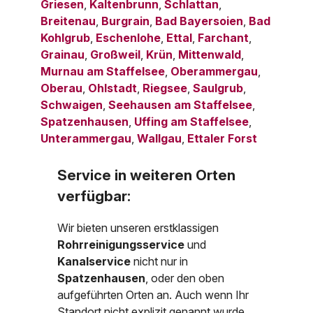
Griesen
,
Kaltenbrunn
,
Schlattan
,
Breitenau
,
Burgrain
,
Bad Bayersoien
,
Bad
Kohlgrub
,
Eschenlohe
,
Ettal
,
Farchant
,
Grainau
,
Großweil
,
Krün
,
Mittenwald
,
Murnau am Staffelsee
,
Oberammergau
,
Oberau
,
Ohlstadt
,
Riegsee
,
Saulgrub
,
Schwaigen
,
Seehausen am Staffelsee
,
Spatzenhausen
,
Uffing am Staffelsee
,
Unterammergau
,
Wallgau
,
Ettaler Forst
Service in weiteren Orten
verfügbar:
Wir bieten unseren erstklassigen
Rohrreinigungsservice
und
Kanalservice
nicht nur in
Spatzenhausen
, oder den oben
aufgeführten Orten an. Auch wenn Ihr
Standort nicht explizit genannt wurde,