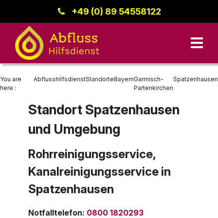
+49 (0) 89 54558122
You are
Abflusshilfsdienst
Standorte
Bayern
Garmisch-
Spatzenhausen
here :
Partenkirchen
Standort Spatzenhausen
Unsere Leistungen
und Umgebung
Kanalreinigung
Bayern
Datenschutz
Standorte
Rohrreinigung
Region Donau-Iller
Rohrreinigungsservice,
Kanalreinigungsservice in
Kanalinspektion
Baden-Württemberg
Kontakt
Spatzenhausen
Berlin
Impressum
Hessen
Notfalltelefon
:
0800 1820293