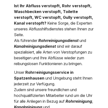
Ist Ihr Abfluss verstopft, Rohr verstopft,
Nordrhein-Westfalen
Über uns
Waschbecken verstopft, Toilette
Rheinland-Pfalz
verstopft, WC verstopft, Gully verstopft,
Kanal verstopft?
Keine Sorge, die Experten
Saarland
Kontakt
unseres Abflusshilfsdienstes stehen Ihnen zur
Seite.
Niederösterreich
Als führender
Rohrreinigungsdienst
und
Oberösterreich
Kanalreinigungsdienst
sind wir darauf
spezialisiert, alle Arten von Verstopfungen zu
Salzburg
beseitigen und Ihre Abflüsse wieder zum
reibungslosen Funktionieren zu bringen.
Wien
Unser
Rohrreinigungsservice in
Spatzenhausen
und Umgebung steht Ihnen
jederzeit zur Verfügung.
Zudem sind unsere freundlichen und
hochqualifizierten Mitarbeiter rund um die Uhr
für alle Anliegen in Bezug auf
Rohrreinigung
,
Kanalreinigung
und