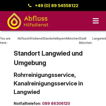
+49 (0) 89 54558122
You are
Abflusshilfsdienst
Standorte
Bayern
München
Stadt
Langwied
here :
München
Standort Langwied und
Unsere Leistungen
Umgebung
Kanalreinigung
Bayern
Datenschutz
Standorte
Rohrreinigung
Region Donau-Iller
Rohrreinigungsservice,
Kanalreinigungsservice in
Kanalinspektion
Baden-Württemberg
Kontakt
Langwied
Berlin
Impressum
Hessen
Notfalltelefon
:
089 86306120