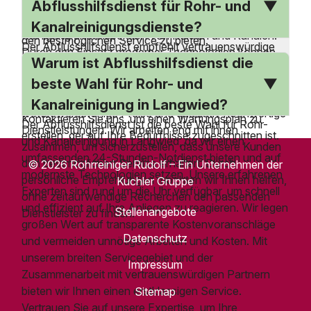
und Inspektionen durchführen lassen. Der
Abflusshilfsdienst für Rohr- und
Bedürfnisse zugeschnitten ist. Zudem arbeiten wir mit
Abflusshilfsdienst bietet umfassende Services zur
vertrauenswürdigen Partnern zusammen, um Ihnen
Kanalreinigungsdienste?
Reinigung und Inspektion von Rohren und Kanälen.
den bestmöglichen Service zu bieten.
Der Abflusshilfsdienst empfiehlt vertrauenswürdige
Durch den Einsatz moderner Technologien können
Warum ist Abflusshilfsdienst die
Partner wie die Rohrreiniger Rudolf GmbH und Geiger
wir Ablagerungen und Verstopfungen effektiv
Abwassertechnik für zuverlässige Rohr- und
beste Wahl für Rohr- und
entfernen. Eine regelmäßige Wartung hilft, größere
Kanalreinigungsdienste. Diese Partner bieten
Probleme und teure Reparaturen zu vermeiden.
Kanalreinigung in Langwied?
wettbewerbsfähige Preise und qualitativ hochwertige
Kontaktieren Sie uns, um einen Wartungsplan zu
Der Abflusshilfsdienst ist die beste Wahl für Rohr-
Dienstleistungen. Wir arbeiten eng mit ihnen
erstellen, der auf Ihre Bedürfnisse zugeschnitten ist.
und Kanalreinigung in Langwied, da wir einen
zusammen, um sicherzustellen, dass unsere Kunden
umfassenden 24-Stunden-Notdienst bieten und auf
den bestmöglichen Service erhalten. Durch
© 2026 Rohrreiniger Rudolf – Ein Unternehmen der
modernste Technologien setzen. Unsere erfahrenen
persönliche Empfehlungen möchten wir Ihnen helfen,
Kuchler Gruppe
Experten sind rund um die Uhr verfügbar, um schnell
ohne zeitaufwendige Recherchen den passenden
und effizient auf Ihre Anliegen zu reagieren. Wir legen
Stellenangebote
Dienstleister zu finden.
großen Wert auf transparente Kostenvoranschläge
Datenschutz
und vermeiden unnötige Arbeiten und Kosten. Mit
unserem breiten Servicegebiet und der
Impressum
Zusammenarbeit mit vertrauenswürdigen Partnern
bieten wir Ihnen einen erstklassigen Service.
Sitemap
Vertrauen Sie auf unsere Expertise, um Ihre