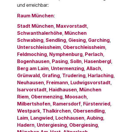
und erreichbar:
Raum München
:
Stadt München
,
Maxvorstadt
,
Schwanthalerhöhe
,
München
Schwabing
,
Sendling
,
Giesing
,
Garching
,
Unterschleissheim
,
Oberschleissheim
,
Feldmoching
,
Nymphenburg
,
Perlach
,
Bogenhausen
,
Pasing
,
Solln
,
Hasenbergl
,
Berg am Laim
,
Untermenzing
,
Allach
,
Grünwald
,
Grafing
,
Trudering
,
Harlaching
,
Neuhausen
,
Freimann
,
Ludwigsvorstadt
,
Isarvorstadt
,
Haidhausen
,
München
Riem
,
Obermenzing
,
Moosach
,
Milbertshofen
,
Ramersdorf
,
Fürstenried
,
Westpark
,
Thalkirchen
,
Obersendling
,
Laim
,
Langwied
,
Lochhausen
,
Aubing
,
Hadern
,
Untergiesing
,
Obergiesing
,
München Am-Hart
,
Altperlach
,