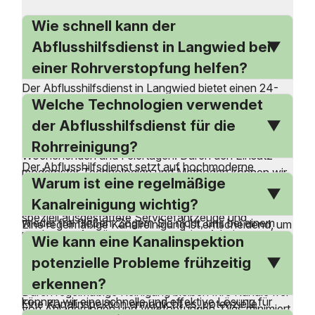
Wie schnell kann der
Abflusshilfsdienst in Langwied bei
einer Rohrverstopfung helfen?
Der Abflusshilfsdienst in Langwied bietet einen 24-
Welche Technologien verwendet
Stunden-Notdienst an, der bei akuten
Rohrverstopfungen schnell zur Stelle ist. Unsere
der Abflusshilfsdienst für die
Experten sind rund um die Uhr erreichbar, auch an
Rohrreinigung?
Wochenenden und Feiertagen. Durch den Einsatz
Der Abflusshilfsdienst setzt auf hochmoderne
modernster Technologien und Methoden können wir
Warum ist eine regelmäßige
Technologien und Methoden, um Verstopfungen in
Verstopfungen effizient beseitigen. Unser Ziel ist es,
Rohren effizient zu beseitigen. Wir verwenden
Kanalreinigung wichtig?
Ihnen schnellstmöglich zu helfen, damit Ihre Rohre
speziell ausgestattete Servicefahrzeuge und
wieder frei fließen. Zögern Sie nicht, uns bei einem
Eine regelmäßige Kanalreinigung ist entscheidend, um
modernste Ausrüstung, um unnötige Arbeiten und
Wie kann eine Kanalinspektion
Notfall direkt anzurufen.
ernsthafte Probleme wie Rückstaus und Schäden zu
Kosten zu vermeiden. Unsere Experten sind geschult,
vermeiden. Verstopfte Kanäle können zu
potenzielle Probleme frühzeitig
die neuesten Techniken anzuwenden, um Ihre Rohre
Überschwemmungen und teuren Reparaturen führen.
erkennen?
ohne Schmutz und Unordnung zu reinigen. Dadurch
Durch regelmäßige Reinigung bleiben Ihre Kanäle frei
können wir eine schnelle und effektive Lösung für
Eine Kanalinspektion ermöglicht es, potenzielle
von Ablagerungen und Verstopfungen. Dies minimiert