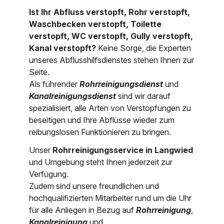
Ist Ihr Abfluss verstopft, Rohr verstopft,
Nordrhein-Westfalen
Über uns
Waschbecken verstopft, Toilette
Rheinland-Pfalz
verstopft, WC verstopft, Gully verstopft,
Kanal verstopft?
Keine Sorge, die Experten
Saarland
Kontakt
unseres Abflusshilfsdienstes stehen Ihnen zur
Seite.
Niederösterreich
Als führender
Rohrreinigungsdienst
und
Oberösterreich
Kanalreinigungsdienst
sind wir darauf
spezialisiert, alle Arten von Verstopfungen zu
Salzburg
beseitigen und Ihre Abflüsse wieder zum
reibungslosen Funktionieren zu bringen.
Wien
Unser
Rohrreinigungsservice in Langwied
und Umgebung steht Ihnen jederzeit zur
Verfügung.
Zudem sind unsere freundlichen und
hochqualifizierten Mitarbeiter rund um die Uhr
für alle Anliegen in Bezug auf
Rohrreinigung
,
Kanalreinigung
und