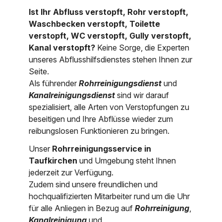
Ist Ihr Abfluss verstopft, Rohr verstopft,
Nordrhein-Westfalen
Über uns
Waschbecken verstopft, Toilette
Rheinland-Pfalz
verstopft, WC verstopft, Gully verstopft,
Kanal verstopft?
Keine Sorge, die Experten
Saarland
Kontakt
unseres Abflusshilfsdienstes stehen Ihnen zur
Seite.
Niederösterreich
Als führender
Rohrreinigungsdienst
und
Oberösterreich
Kanalreinigungsdienst
sind wir darauf
spezialisiert, alle Arten von Verstopfungen zu
Salzburg
beseitigen und Ihre Abflüsse wieder zum
reibungslosen Funktionieren zu bringen.
Wien
Unser
Rohrreinigungsservice in
Taufkirchen
und Umgebung steht Ihnen
jederzeit zur Verfügung.
Zudem sind unsere freundlichen und
hochqualifizierten Mitarbeiter rund um die Uhr
für alle Anliegen in Bezug auf
Rohrreinigung
,
Kanalreinigung
und