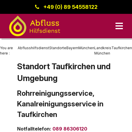
+49 (0) 89 54558122
You are
Abflusshilfsdienst
Standorte
Bayern
München
Landkreis
Taufkirchen
here :
München
Standort Taufkirchen und
Unsere Leistungen
Umgebung
Kanalreinigung
Bayern
Datenschutz
Standorte
Rohrreinigung
Region Donau-Iller
Rohrreinigungsservice,
Kanalreinigungsservice in
Kanalinspektion
Baden-Württemberg
Kontakt
Taufkirchen
Berlin
Impressum
Hessen
Notfalltelefon
:
089 86306120