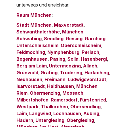
unterwegs und erreichbar:
Raum München
:
Stadt München
,
Maxvorstadt
,
Schwanthalerhöhe
,
München
Schwabing
,
Sendling
,
Giesing
,
Garching
,
Unterschleissheim
,
Oberschleissheim
,
Feldmoching
,
Nymphenburg
,
Perlach
,
Bogenhausen
,
Pasing
,
Solln
,
Hasenbergl
,
Berg am Laim
,
Untermenzing
,
Allach
,
Grünwald
,
Grafing
,
Trudering
,
Harlaching
,
Neuhausen
,
Freimann
,
Ludwigsvorstadt
,
Isarvorstadt
,
Haidhausen
,
München
Riem
,
Obermenzing
,
Moosach
,
Milbertshofen
,
Ramersdorf
,
Fürstenried
,
Westpark
,
Thalkirchen
,
Obersendling
,
Laim
,
Langwied
,
Lochhausen
,
Aubing
,
Hadern
,
Untergiesing
,
Obergiesing
,
München Am-Hart
,
Altperlach
,