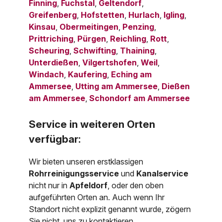
Finning
,
Fuchstal
,
Geltendorf
,
Greifenberg
,
Hofstetten
,
Hurlach
,
Igling
,
Kinsau
,
Obermeitingen
,
Penzing
,
Prittriching
,
Pürgen
,
Reichling
,
Rott
,
Scheuring
,
Schwifting
,
Thaining
,
Unterdießen
,
Vilgertshofen
,
Weil
,
Windach
,
Kaufering
,
Eching am
Ammersee
,
Utting am Ammersee
,
Dießen
am Ammersee
,
Schondorf am Ammersee
Service in weiteren Orten
verfügbar:
Wir bieten unseren erstklassigen
Rohrreinigungsservice
und
Kanalservice
nicht nur in
Apfeldorf
, oder den oben
aufgeführten Orten an. Auch wenn Ihr
Standort nicht explizit genannt wurde, zögern
Sie nicht, uns zu kontaktieren.