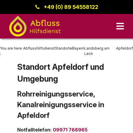
+49 (0) 89 54558122
You are here
Abflusshilfsdienst
Standorte
Bayern
Landsberg am
Apfeldorf
:
Lech
Standort Apfeldorf und
Unsere Leistungen
Umgebung
Kanalreinigung
Bayern
Datenschutz
Standorte
Rohrreinigung
Region Donau-Iller
Rohrreinigungsservice,
Kanalreinigungsservice in
Kanalinspektion
Baden-Württemberg
Kontakt
Apfeldorf
Berlin
Impressum
Hessen
Notfalltelefon
:
09971 768965