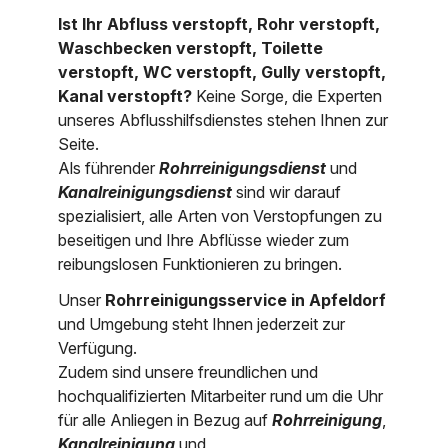
Ist Ihr Abfluss verstopft, Rohr verstopft,
Nordrhein-Westfalen
Über uns
Waschbecken verstopft, Toilette
Rheinland-Pfalz
verstopft, WC verstopft, Gully verstopft,
Kanal verstopft?
Keine Sorge, die Experten
Saarland
Kontakt
unseres Abflusshilfsdienstes stehen Ihnen zur
Seite.
Niederösterreich
Als führender
Rohrreinigungsdienst
und
Oberösterreich
Kanalreinigungsdienst
sind wir darauf
spezialisiert, alle Arten von Verstopfungen zu
Salzburg
beseitigen und Ihre Abflüsse wieder zum
reibungslosen Funktionieren zu bringen.
Wien
Unser
Rohrreinigungsservice in Apfeldorf
und Umgebung steht Ihnen jederzeit zur
Verfügung.
Zudem sind unsere freundlichen und
hochqualifizierten Mitarbeiter rund um die Uhr
für alle Anliegen in Bezug auf
Rohrreinigung
,
Kanalreinigung
und