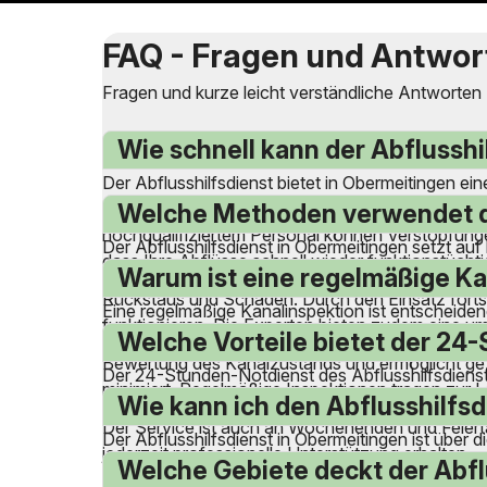
FAQ - Fragen und Antwor
Fragen und kurze leicht verständliche Antworten
Wie schnell kann der Abflusshi
Der Abflusshilfsdienst bietet in Obermeitingen e
Rohrverstopfung können Sie jederzeit die Notfal
Welche Methoden verwendet der
hochqualifiziertem Personal können Verstopfungen 
Der Abflusshilfsdienst in Obermeitingen setzt a
dass Ihre Abflüsse schnell wieder funktionstücht
und modernster Ausrüstung werden Ablagerungen u
Warum ist eine regelmäßige Ka
Rückstaus und Schäden. Durch den Einsatz fortschr
Eine regelmäßige Kanalinspektion ist entscheiden
funktionieren. Die Experten bieten zudem eine 
hochmoderner Ausrüstung können Verstopfungen, 
Welche Vorteile bietet der 24
Bewertung des Kanalzustands und ermöglicht gez
Der 24-Stunden-Notdienst des Abflusshilfsdienst
minimiert. Regelmäßige Inspektionen tragen zur L
bereit, um Probleme zeitnah zu lösen. Dies ist b
Wie kann ich den Abflusshilfsd
Der Service ist auch an Wochenenden und Feiertag
Der Abflusshilfsdienst in Obermeitingen ist über
jederzeit professionelle Unterstützung erhalten.
anrufen und erhalten umgehend Unterstützung. Da
Welche Gebiete deckt der Abfl