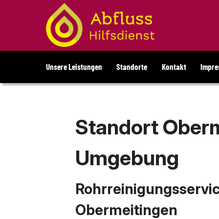
Unsere Leistungen
Standorte
Kontakt
Impr
Kanalreinigung
Bayern
Daten
Rohrreinigung
Berlin
Kanalinspektion
Standort Ober
Rheinland-Pfalz
Über uns
Oberösterreich
Umgebung
Kontakt
Rohrreinigungsservic
Obermeitingen