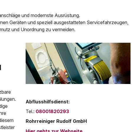
ranschläge und modernste Ausrüstung.
nen Geräten und speziell ausgestatteten Servicefahrzeugen,
hmutz und Unordnung zu vermeiden.
d
zbare
hlungen.
Abflusshilfsdienst:
dige
Tel.:
08001820293
hre
 diesem
Rohrreiniger Rudolf GmbH
leister
Hier gehts zur Webseite.