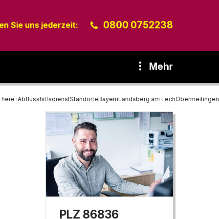
0800 0752238
n Sie uns jederzeit:
Mehr
 here :
Abflusshilfsdienst
Standorte
Bayern
Landsberg am Lech
Obermeitingen
PLZ 86836