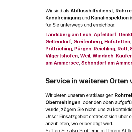
Wir sind als
Abflusshilfsdienst
,
Rohrre
Kanalreinigung
und
Kanalinspektion
für Sie unterwegs und erreichbar:
Landsberg am Lech
,
Apfeldorf
,
Denkl
Geltendorf
,
Greifenberg
,
Hofstetten
Prittriching
,
Pürgen
,
Reichling
,
Rott
,
Vilgertshofen
,
Weil
,
Windach
,
Kaufer
am Ammersee
,
Schondorf am Amme
Service in weiteren Orten 
Wir bieten unseren erstklassigen
Rohrre
Obermeitingen
, oder den oben aufgefü
wurde, zögern Sie nicht, uns zu kontakti
Unser Einsatzgebiet erstreckt sich über e
anzubieten, wo er benötigt wird.
Sollten Sie also Probleme mit Ihrem Abfl