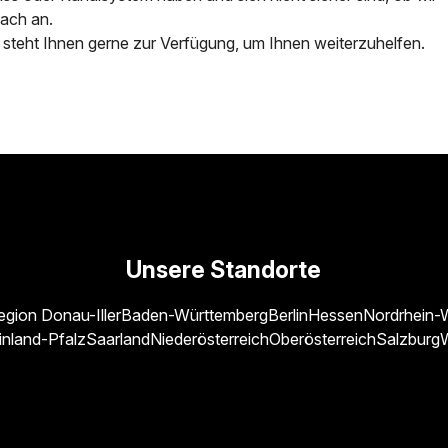
nfach an.
steht Ihnen gerne zur Verfügung, um Ihnen weiterzuhelfen.
Unsere Standorte
egion Donau-Iller
Baden-Württemberg
Berlin
Hessen
Nordrhein-
inland-Pfalz
Saarland
Niederösterreich
Oberösterreich
Salzburg