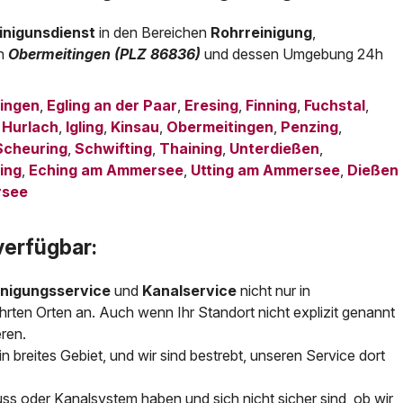
inigunsdienst
in den Bereichen
Rohrreinigung
,
in
Obermeitingen (PLZ 86836)
und dessen Umgebung 24h
ingen
,
Egling an der Paar
,
Eresing
,
Finning
,
Fuchstal
,
,
Hurlach
,
Igling
,
Kinsau
,
Obermeitingen
,
Penzing
,
Scheuring
,
Schwifting
,
Thaining
,
Unterdießen
,
ing
,
Eching am Ammersee
,
Utting am Ammersee
,
Dießen
rsee
verfügbar:
inigungsservice
und
Kanalservice
nicht nur in
hrten Orten an. Auch wenn Ihr Standort nicht explizit genannt
eren.
in breites Gebiet, und wir sind bestrebt, unseren Service dort
uss oder Kanalsystem haben und sich nicht sicher sind, ob wir