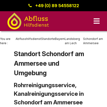
+49 (0) 89 54558122
You are
Abflusshilfsdienst
Standorte
Bayern
Landsberg
Schondorf am
here :
am Lech
Ammersee
Standort Schondorf am
Unsere Leistungen
Ammersee und
Kanalreinigung
Bayern
Datenschutz
Standorte
Umgebung
Rohrreinigung
Region Donau-Iller
Rohrreinigungsservice,
Kanalinspektion
Baden-Württemberg
Kontakt
Kanalreinigungsservice in
Berlin
Schondorf am Ammersee
Impressum
Hessen