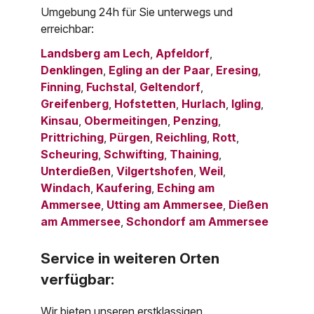
Umgebung 24h für Sie unterwegs und
erreichbar:
Landsberg am Lech
,
Apfeldorf
,
Denklingen
,
Egling an der Paar
,
Eresing
,
Finning
,
Fuchstal
,
Geltendorf
,
Greifenberg
,
Hofstetten
,
Hurlach
,
Igling
,
Kinsau
,
Obermeitingen
,
Penzing
,
Prittriching
,
Pürgen
,
Reichling
,
Rott
,
Scheuring
,
Schwifting
,
Thaining
,
Unterdießen
,
Vilgertshofen
,
Weil
,
Windach
,
Kaufering
,
Eching am
Ammersee
,
Utting am Ammersee
,
Dießen
am Ammersee
,
Schondorf am Ammersee
Service in weiteren Orten
verfügbar:
Wir bieten unseren erstklassigen