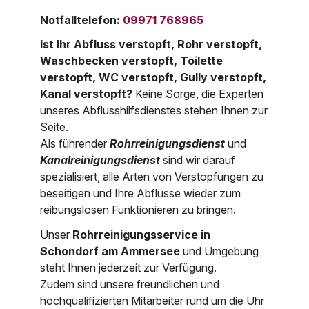
Nordrhein-Westfalen
Notfalltelefon
:
09971 768965
Über uns
Ist Ihr Abfluss verstopft, Rohr verstopft,
Rheinland-Pfalz
Waschbecken verstopft, Toilette
Saarland
verstopft, WC verstopft, Gully verstopft,
Kontakt
Kanal verstopft?
Keine Sorge, die Experten
Niederösterreich
unseres Abflusshilfsdienstes stehen Ihnen zur
Seite.
Oberösterreich
Als führender
Rohrreinigungsdienst
und
Salzburg
Kanalreinigungsdienst
sind wir darauf
spezialisiert, alle Arten von Verstopfungen zu
Wien
beseitigen und Ihre Abflüsse wieder zum
reibungslosen Funktionieren zu bringen.
Unser
Rohrreinigungsservice in
Schondorf am Ammersee
und Umgebung
steht Ihnen jederzeit zur Verfügung.
Zudem sind unsere freundlichen und
hochqualifizierten Mitarbeiter rund um die Uhr