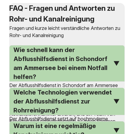
FAQ - Fragen und Antworten zu
Rohr- und Kanalreinigung
Fragen und kurze leicht verständliche Antworten zu
Rohr- und Kanalreinigung
Wie schnell kann der
Abflusshilfsdienst in Schondorf
am Ammersee bei einem Notfall
helfen?
Der Abflusshilfsdienst in Schondorf am Ammersee
Welche Technologien verwendet
bietet einen 24-Stunden-Notdienst an, der auch nach
Feierabend, am Wochenende und an Feiertagen
der Abflusshilfsdienst zur
verfügbar ist. Bei einem Notfall können Sie die
Rohrreinigung?
Notfalltelefonnummer anrufen, und ein Team von
Der Abflusshilfsdienst setzt auf hochmoderne
Experten wird schnellstmöglich zu Ihnen kommen.
Warum ist eine regelmäßige
Technologien und Methoden, um Verstopfungen in
Die schnelle Reaktionszeit ist entscheidend, um
Rohren effizient zu beseitigen. Dazu gehören