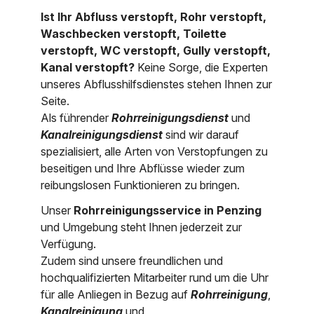
Ist Ihr Abfluss verstopft, Rohr verstopft,
Nordrhein-Westfalen
Über uns
Waschbecken verstopft, Toilette
Rheinland-Pfalz
verstopft, WC verstopft, Gully verstopft,
Kanal verstopft?
Keine Sorge, die Experten
Saarland
Kontakt
unseres Abflusshilfsdienstes stehen Ihnen zur
Seite.
Niederösterreich
Als führender
Rohrreinigungsdienst
und
Oberösterreich
Kanalreinigungsdienst
sind wir darauf
spezialisiert, alle Arten von Verstopfungen zu
Salzburg
beseitigen und Ihre Abflüsse wieder zum
reibungslosen Funktionieren zu bringen.
Wien
Unser
Rohrreinigungsservice in Penzing
und Umgebung steht Ihnen jederzeit zur
Verfügung.
Zudem sind unsere freundlichen und
hochqualifizierten Mitarbeiter rund um die Uhr
für alle Anliegen in Bezug auf
Rohrreinigung
,
Kanalreinigung
und