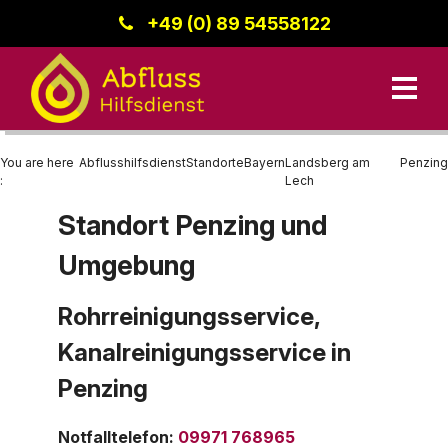
+49 (0) 89 54558122
You are here
Abflusshilfsdienst
Standorte
Bayern
Landsberg am
Penzing
:
Lech
Standort Penzing und
Unsere Leistungen
Umgebung
Kanalreinigung
Bayern
Datenschutz
Standorte
Rohrreinigung
Region Donau-Iller
Rohrreinigungsservice,
Kanalreinigungsservice in
Kanalinspektion
Baden-Württemberg
Kontakt
Penzing
Berlin
Impressum
Hessen
Notfalltelefon
:
09971 768965