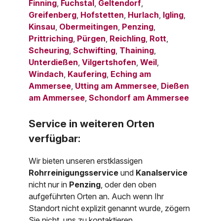
Finning
,
Fuchstal
,
Geltendorf
,
Greifenberg
,
Hofstetten
,
Hurlach
,
Igling
,
Kinsau
,
Obermeitingen
,
Penzing
,
Prittriching
,
Pürgen
,
Reichling
,
Rott
,
Scheuring
,
Schwifting
,
Thaining
,
Unterdießen
,
Vilgertshofen
,
Weil
,
Windach
,
Kaufering
,
Eching am
Ammersee
,
Utting am Ammersee
,
Dießen
am Ammersee
,
Schondorf am Ammersee
Service in weiteren Orten
verfügbar:
Wir bieten unseren erstklassigen
Rohrreinigungsservice
und
Kanalservice
nicht nur in
Penzing
, oder den oben
aufgeführten Orten an. Auch wenn Ihr
Standort nicht explizit genannt wurde, zögern
Sie nicht, uns zu kontaktieren.