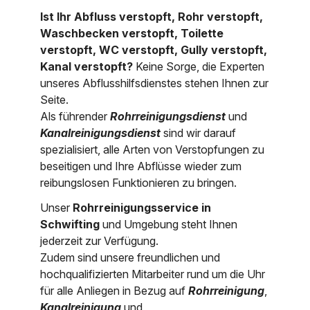
Ist Ihr Abfluss verstopft, Rohr verstopft,
Nordrhein-Westfalen
Über uns
Waschbecken verstopft, Toilette
Rheinland-Pfalz
verstopft, WC verstopft, Gully verstopft,
Kanal verstopft?
Keine Sorge, die Experten
Saarland
Kontakt
unseres Abflusshilfsdienstes stehen Ihnen zur
Seite.
Niederösterreich
Als führender
Rohrreinigungsdienst
und
Oberösterreich
Kanalreinigungsdienst
sind wir darauf
spezialisiert, alle Arten von Verstopfungen zu
Salzburg
beseitigen und Ihre Abflüsse wieder zum
reibungslosen Funktionieren zu bringen.
Wien
Unser
Rohrreinigungsservice in
Schwifting
und Umgebung steht Ihnen
jederzeit zur Verfügung.
Zudem sind unsere freundlichen und
hochqualifizierten Mitarbeiter rund um die Uhr
für alle Anliegen in Bezug auf
Rohrreinigung
,
Kanalreinigung
und