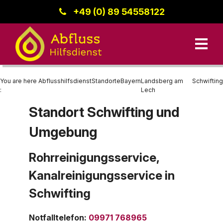
+49 (0) 89 54558122
You are here
Abflusshilfsdienst
Standorte
Bayern
Landsberg am
Schwifting
:
Lech
Standort Schwifting und
Unsere Leistungen
Umgebung
Kanalreinigung
Bayern
Datenschutz
Standorte
Rohrreinigung
Region Donau-Iller
Rohrreinigungsservice,
Kanalreinigungsservice in
Kanalinspektion
Baden-Württemberg
Kontakt
Schwifting
Berlin
Impressum
Hessen
Notfalltelefon
:
09971 768965