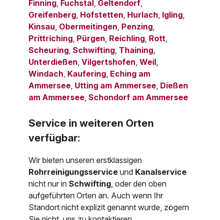
Finning
,
Fuchstal
,
Geltendorf
,
Greifenberg
,
Hofstetten
,
Hurlach
,
Igling
,
Kinsau
,
Obermeitingen
,
Penzing
,
Prittriching
,
Pürgen
,
Reichling
,
Rott
,
Scheuring
,
Schwifting
,
Thaining
,
Unterdießen
,
Vilgertshofen
,
Weil
,
Windach
,
Kaufering
,
Eching am
Ammersee
,
Utting am Ammersee
,
Dießen
am Ammersee
,
Schondorf am Ammersee
Service in weiteren Orten
verfügbar:
Wir bieten unseren erstklassigen
Rohrreinigungsservice
und
Kanalservice
nicht nur in
Schwifting
, oder den oben
aufgeführten Orten an. Auch wenn Ihr
Standort nicht explizit genannt wurde, zögern
Sie nicht, uns zu kontaktieren.